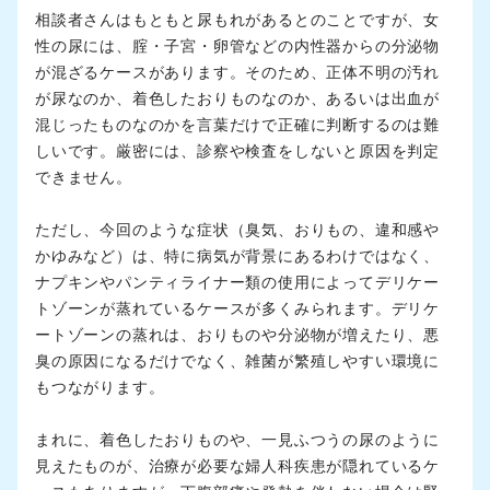
相談者さんはもともと尿もれがあるとのことですが、女
性の尿には、腟・子宮・卵管などの内性器からの分泌物
が混ざるケースがあります。そのため、正体不明の汚れ
が尿なのか、着色したおりものなのか、あるいは出血が
混じったものなのかを言葉だけで正確に判断するのは難
しいです。厳密には、診察や検査をしないと原因を判定
できません。
ただし、今回のような症状（臭気、おりもの、違和感や
かゆみなど）は、特に病気が背景にあるわけではなく、
ナプキンやパンティライナー類の使用によってデリケー
トゾーンが蒸れているケースが多くみられます。デリケ
ートゾーンの蒸れは、おりものや分泌物が増えたり、悪
臭の原因になるだけでなく、雑菌が繁殖しやすい環境に
もつながります。
まれに、着色したおりものや、一見ふつうの尿のように
見えたものが、治療が必要な婦人科疾患が隠れているケ