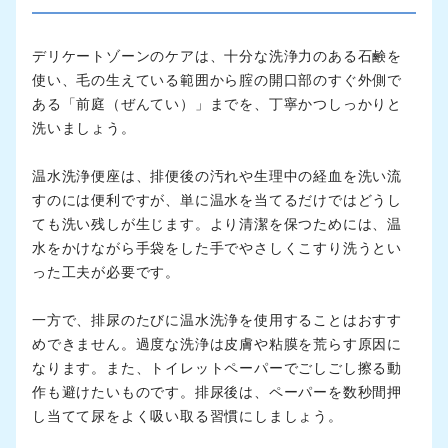
デリケートゾーンのケアは、十分な洗浄力のある石鹸を
使い、毛の生えている範囲から腟の開口部のすぐ外側で
ある「前庭（ぜんてい）」までを、丁寧かつしっかりと
洗いましょう。
温水洗浄便座は、排便後の汚れや生理中の経血を洗い流
すのには便利ですが、単に温水を当てるだけではどうし
ても洗い残しが生じます。より清潔を保つためには、温
水をかけながら手袋をした手でやさしくこすり洗うとい
った工夫が必要です。
一方で、排尿のたびに温水洗浄を使用することはおすす
めできません。過度な洗浄は皮膚や粘膜を荒らす原因に
なります。また、トイレットペーパーでごしごし擦る動
作も避けたいものです。排尿後は、ペーパーを数秒間押
し当てて尿をよく吸い取る習慣にしましょう。