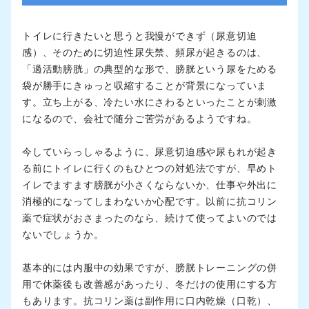
トイレに行きたいと思うと我慢ができず（尿意切迫
感）、そのために切迫性尿失禁、頻尿が起きるのは、
「過活動膀胱」の典型的な形で、膀胱という尿をためる
袋が勝手にきゅっと収縮することが背景になっていま
す。立ち上がる、冷たい水にさわるといったことが刺激
になるので、会社で随分ご苦労があるようですね。
今していらっしゃるように、尿意切迫感や尿もれが起き
る前にトイレに行くのもひとつの対処法ですが、早めト
イレでますます膀胱が小さくならないか、仕事や外出に
消極的になってしまわないか心配です。以前に抗コリン
薬で症状がおさまったのなら、続けて使ってよいのでは
ないでしょうか。
基本的には内服中の効果ですが、膀胱トレーニングの併
用で休薬後も改善感があったり、冬だけの使用にする方
もあります。抗コリン薬は副作用に口内乾燥（口乾）、