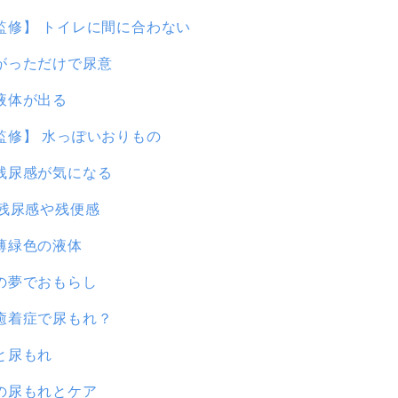
監修】 トイレに間に合わない
がっただけで尿意
液体が出る
監修】 水っぽいおりもの
残尿感が気になる
、残尿感や残便感
薄緑色の液体
の夢でおもらし
癒着症で尿もれ？
と尿もれ
の尿もれとケア