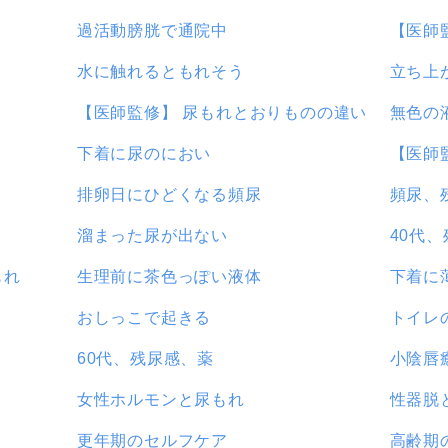
過活動膀胱で通院中
【医師
水に触れるともれそう
立ち上
【医師監修】 尿もれとおりものの違い
無色の
下着に尿のにおい
【医師
排卵日にひどくなる頻尿
頻尿、
溜まった尿が出ない
40代
もれ
生理前に茶色っぽい液体
下着に
おしっこで起きる
トイレ
60代、残尿感、薬
小陰唇
女性ホルモンと尿もれ
性器脱
更年期のセルフケア
高齢期