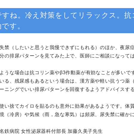
ですね。冷え対策をしてリラックス。抗コ
効です。
失禁（したいと思うと我慢できずにもれる）のほか、夜尿
分の排尿パターンを見てみた上で、医師にご相談になって
ような場合は抗コリン薬やβ3作動薬が有効なことが多いで
いる、残尿感もあるという場合は、漢方薬や軽い抗うつ薬
ーニングでいい排尿パターンを回復するようアドバイスす
使い捨てカイロを貼るのも意外に効果があるようです。体
境（冷房）や気候（雨，急な寒気）は頻尿、尿失禁に確か
名鉄病院 女性泌尿器科付部長 加藤久美子先生