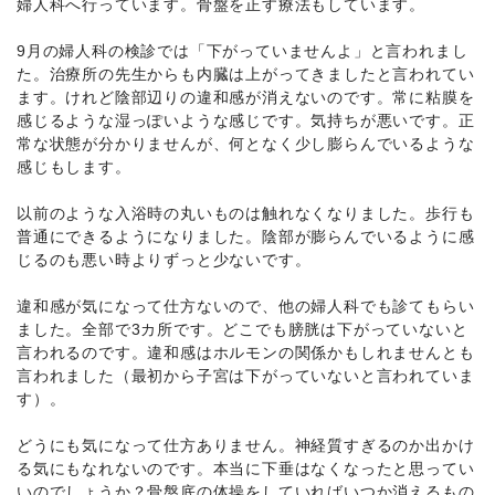
婦人科へ行っています。骨盤を正す療法もしています。
9月の婦人科の検診では「下がっていませんよ」と言われまし
た。治療所の先生からも内臓は上がってきましたと言われてい
ます。けれど陰部辺りの違和感が消えないのです。常に粘膜を
感じるような湿っぽいような感じです。気持ちが悪いです。正
常な状態が分かりませんが、何となく少し膨らんでいるような
感じもします。
以前のような入浴時の丸いものは触れなくなりました。歩行も
普通にできるようになりました。陰部が膨らんでいるように感
じるのも悪い時よりずっと少ないです。
違和感が気になって仕方ないので、他の婦人科でも診てもらい
ました。全部で3カ所です。どこでも膀胱は下がっていないと
言われるのです。違和感はホルモンの関係かもしれませんとも
言われました（最初から子宮は下がっていないと言われていま
す）。
どうにも気になって仕方ありません。神経質すぎるのか出かけ
る気にもなれないのです。本当に下垂はなくなったと思ってい
いのでしょうか？骨盤底の体操をしていればいつか消えるもの