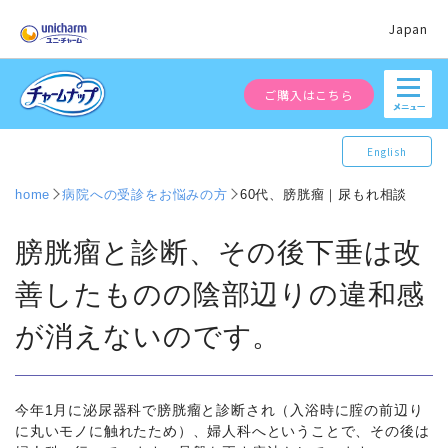
Japan
ご購入はこちら
English
home
病院への受診をお悩みの方
60代、膀胱瘤｜尿もれ相談
膀胱瘤と診断、その後下垂は改
善したものの陰部辺りの違和感
が消えないのです。
今年1月に泌尿器科で膀胱瘤と診断され（入浴時に腟の前辺り
に丸いモノに触れたため）、婦人科へということで、その後は