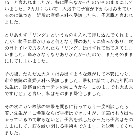
ね」と言われましたが、特に困らなかったのでそのままにして
いました。2カ月くらい前、入浴中に子宮が下からはみ出てい
るのに気づき、近所の産婦人科へ受診したら、子宮脱と言われ
ました。
とりあえず「リング」というものを入れて押し込んでくれまし
たが、椅子に腰かけると何となく腟のあたりに痛みがあり、次
の日トイレで力を入れたら「リング」ははずれて出てきてしま
いました。痛みがなくなりありがたかったので、またそのまま
にしてしまいました。
その後、だんだん大きくはみ出すような気がして不安になり、
市立病院の産婦人科へ受診しました。最初に診てくれた年配の
先生は、診察台のカーテンの向こうから「このままでも大丈夫
ですけど」と言い、私はそのまま帰宅しました。
その次にガン検診の結果を聞きに行ってもう一度相談したら、
若い先生が「ご希望ならば手術はできますが、子宮はもう出ち
ゃっているので取らないと。子宮を残したかったら子宮はその
ままにして、腟を縫い閉じる手術もできます」と説明してくれ
ました。