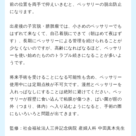
前の位置を両手で抑えいきむと、ペッサリーの脱出防止
になります。
出産後の子宮脱・膀胱瘤では、小さめのペッサリーでも
はずれて来なくて、自己着脱にできて（朝はめて夜はず
す）、長期にペッサリーによる管理を続けられることが
少なくないのですが、高齢になればなるほど、ペッサリ
ーを使い始めたもののトラブル続きになることが多いよ
うです。
将来手術を受けることになる可能性も含め、ペッサリー
使用中には定期点検が不可欠です。漫然とペッサリーを
入れっぱなしにすることは絶対に避けてください。ペッ
サリーが腟壁に食い込んで粘膜が傷つき、ばい菌が腟の
外（つまり、体内）へ入り込むようになると、手術の際
にもいろいろと問題が出てきます。
監修：社会福祉法人三井記念病院 産婦人科 中田真木先生