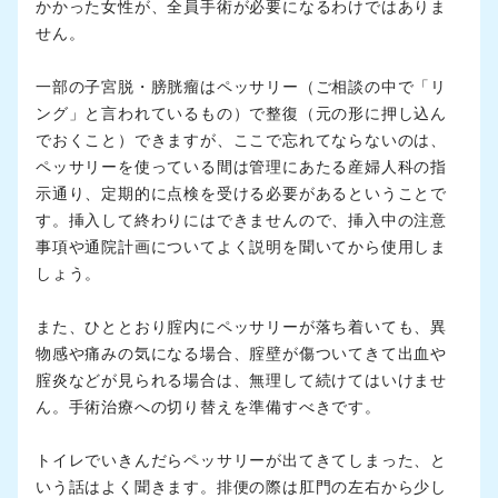
かかった女性が、全員手術が必要になるわけではありま
せん。
一部の子宮脱・膀胱瘤はペッサリー（ご相談の中で「リ
ング」と言われているもの）で整復（元の形に押し込ん
でおくこと）できますが、ここで忘れてならないのは、
ペッサリーを使っている間は管理にあたる産婦人科の指
示通り、定期的に点検を受ける必要があるということで
す。挿入して終わりにはできませんので、挿入中の注意
事項や通院計画についてよく説明を聞いてから使用しま
しょう。
また、ひととおり腟内にペッサリーが落ち着いても、異
物感や痛みの気になる場合、腟壁が傷ついてきて出血や
腟炎などが見られる場合は、無理して続けてはいけませ
ん。手術治療への切り替えを準備すべきです。
トイレでいきんだらペッサリーが出てきてしまった、と
いう話はよく聞きます。排便の際は肛門の左右から少し