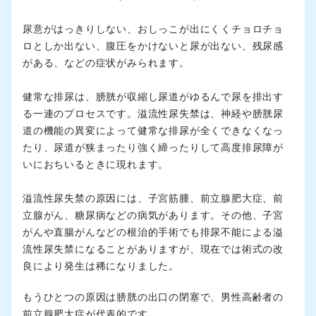
尿意がはっきりしない、おしっこが出にくくチョロチョ
ロとしか出ない、腹圧をかけないと尿が出ない、残尿感
がある、などの症状がみられます。
健常な排尿は、膀胱が収縮し尿道がゆるんで尿を排出す
る一連のプロセスです。溢流性尿失禁は、神経や膀胱尿
道の機能の異変によって健常な排尿が全くできなくなっ
たり、尿道が狭まったり強く締ったりして高度排尿障が
いにおちいるときに現れます。
溢流性尿失禁の原因には、子宮筋腫、前立腺肥大症、前
立腺がん、糖尿病などの病気があります。その他、子宮
がんや直腸がんなどの根治的手術でも排尿不能による溢
流性尿失禁になることがありますが、現在では術式の改
良により発生は稀になりました。
もうひとつの原因は膀胱の出口の閉塞で、男性高齢者の
前立腺肥大症が代表的です。