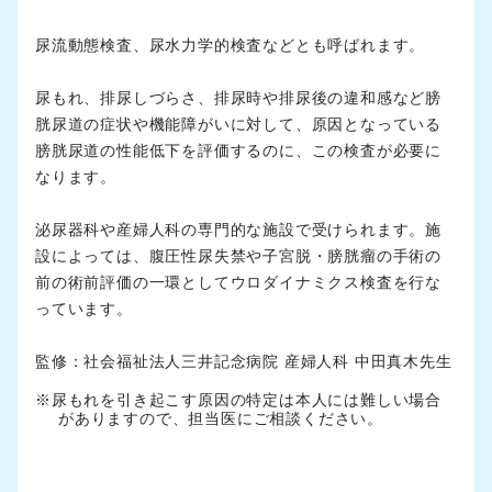
尿流動態検査、尿水力学的検査などとも呼ばれます。
尿もれ、排尿しづらさ、排尿時や排尿後の違和感など膀
胱尿道の症状や機能障がいに対して、原因となっている
膀胱尿道の性能低下を評価するのに、この検査が必要に
なります。
泌尿器科や産婦人科の専門的な施設で受けられます。施
設によっては、腹圧性尿失禁や子宮脱・膀胱瘤の手術の
前の術前評価の一環としてウロダイナミクス検査を行な
っています。
監修：社会福祉法人三井記念病院 産婦人科 中田真木先生
※尿もれを引き起こす原因の特定は本人には難しい場合
がありますので、担当医にご相談ください。