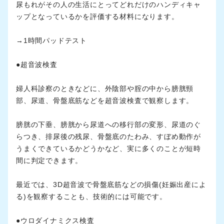
尿もれがその人の生活にとってどれだけのハンディキャ
ップとなっているかを評価する材料になります。
→1時間パッドテスト
●超音波検査
婦人科診察のときなどに、外陰部や腟の中から膀胱頸
部、尿道、骨盤底筋などを超音波検査で観察します。
膀胱の下垂、膀胱から尿道への移行部の変形、尿道のぐ
らつき、排尿後の残尿、骨盤底のたわみ、すぼめ動作が
うまくできているかどうかなど、実に多くのことが短時
間に判定できます。
最近では、3D超音波で骨盤底筋などの損傷(妊娠出産によ
る)を観察することも、技術的には可能です。
●ウロダイナミクス検査