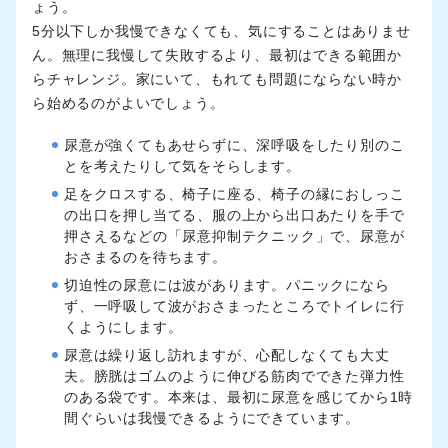
ょう。
5分以下しか我慢できなくても、気にすることはありませ
ん。無理に我慢して失敗するより、最初はできる範囲か
らチャレンジ。家にいて、もれても問題にならない時か
ら始めるのがよいでしょう。
尿意が強くてもあせらずに、深呼吸をしたり別のこ
とを考えたりして気をそらします。
足をクロスする、椅子に座る、椅子の縁におしっこ
の出口を押し当てる、服の上から出口あたりを手で
押さえるなどの「尿意抑制テクニック」で、尿意が
おさまるのを待ちます。
切迫性の尿意には波があります。パニックになら
ず、一呼吸して波がおさまったところでトイレに行
くようにします。
尿意は繰り返し訪れますが、心配しなくても大丈
夫。膀胱はゴムのように伸びる筋肉でできた弾力性
のある袋です。本来は、最初に尿意を感じてから1時
間ぐらいは我慢できるようにできています。