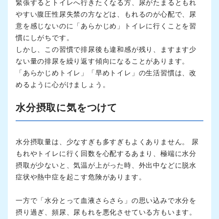
緊張するとトイレへ行きたくなる方、尿がたまるともれ
やすい腹圧性尿失禁の方などは、もれるのが心配で、尿
意を感じないのに「あらかじめ」トイレに行くことを習
慣にしがちです。
しかし、この習慣で排尿後も違和感が残り、ますます少
ない量の排尿を繰り返す傾向になることがあります。
「あらかじめトイレ」「早めトイレ」の生活習慣は、改
めるように心がけましょう。
水分摂取に気をつけて
水分摂取量は、少なすぎも多すぎもよくありません。 尿
もれやトイレに行く回数を心配するあまり、極端に水分
摂取が少ないと、気温が上がった時、外出中などに脱水
症状や熱中症を起こす危険があります。
一方で「水分とって血液さらさら」の思い込みで水分を
摂り過ぎ、頻尿、尿もれを悪化させている方もいます。