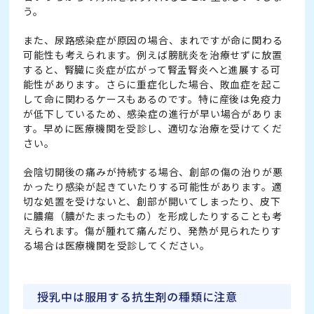
う。
また、尿路感染症が原因の場合、まれですが命に関わる
可能性も考えられます。例えば膀胱炎を治療せずに放置
すると、腎臓に炎症が広がって腎盂腎炎へと進展する可
能性があります。さらに重症化した場合、敗血症を起こ
して命に関わるケースもあるのです。特に産後は免疫力
が低下しているため、感染症の進行が早い場合がありま
す。早めに医療機関を受診し、適切な治療を受けてくだ
さい。
会陰切開後の痛みが持続する場合、創部の傷の治りが悪
かったり感染が起きていたりする可能性があります。適
切な処置を受けないと、創部が開いてしまったり、皮下
に膿瘍（膿がたまったもの）を形成したりすることも考
えられます。傷が腫れて痛んだり、発熱が見られたりす
る場合は医療機関を受診してください。
授乳中は服用する抗生剤の種類に注意