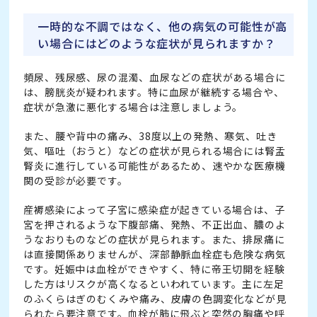
一時的な不調ではなく、他の病気の可能性が高
い場合にはどのような症状が見られますか？
頻尿、残尿感、尿の混濁、血尿などの症状がある場合に
は、膀胱炎が疑われます。特に血尿が継続する場合や、
症状が急激に悪化する場合は注意しましょう。
また、腰や背中の痛み、38度以上の発熱、寒気、吐き
気、嘔吐（おうと）などの症状が見られる場合には腎盂
腎炎に進行している可能性があるため、速やかな医療機
関の受診が必要です。
産褥感染によって子宮に感染症が起きている場合は、子
宮を押されるような下腹部痛、発熱、不正出血、膿のよ
うなおりものなどの症状が見られます。また、排尿痛に
は直接関係ありませんが、深部静脈血栓症も危険な病気
です。妊娠中は血栓ができやすく、特に帝王切開を経験
した方はリスクが高くなるといわれています。主に左足
のふくらはぎのむくみや痛み、皮膚の色調変化などが見
られたら要注意です。血栓が肺に飛ぶと突然の胸痛や呼