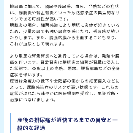
排尿痛に加えて、頻尿や残尿感、血尿、発熱などの症状
は、膀胱炎や腎盂腎炎といった尿路感染症の典型的なサ
インである可能性が高いです。
膀胱炎の場合、細菌感染により膀胱に炎症が起きている
ため、少量の尿でも強い尿意を感じたり、残尿感が続い
たりします。また、膀胱粘膜から出血することもあり、
これが血尿として現れます。
より重篤な腎盂腎炎へと進行している場合は、発熱や腰
痛を伴います。腎盂腎炎は膀胱炎の細菌が腎臓に侵入し
た状態で、38度以上の高熱、悪寒、腰背部痛などの全身
症状を伴います。
産後は免疫力の低下や会陰部の傷からの細菌侵入などに
よって、尿路感染症のリスクが高い状態です。これらの
症状が現れたら速やかに医療機関を受診し、早期診断・
治療につなげましょう。
産後の排尿痛が軽快するまでの目安と一
般的な経過