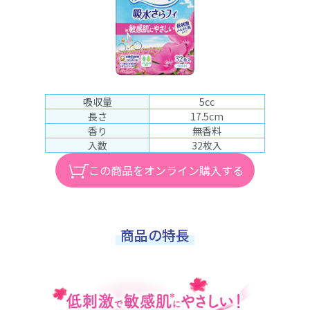
吸収量
5cc
長さ
17.5cm
香り
無香料
入数
32枚入
この商品をオンライン購入する
商品の特長