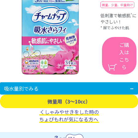
微量、少量、中量向け
*
低刺激で敏感肌
に
やさしい！
* 尿でふやけた肌
ご購
入は
こち
ら
吸水量別でみる
微量用（3～10cc）
くしゃみやせきをした時の
ちょぴもれが気になる方へ