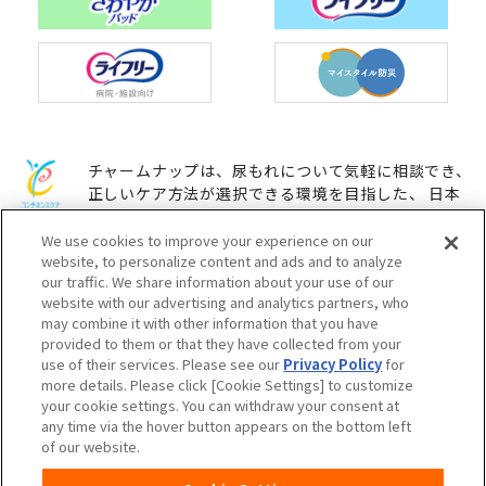
チャームナップは、尿もれについて気軽に相談でき、
正しいケア方法が選択できる環境を目指した、 日本
コンチネンス協会のコンチネンスケアマーク普及活動
に参加しています。
We use cookies to improve your experience on our
website, to personalize content and ads and to analyze
our traffic. We share information about your use of our
website with our advertising and analytics partners, who
ユニ・チャームHOME
お問い合わせ
may combine it with other information that you have
provided to them or that they have collected from your
use of their services. Please see our
Privacy Policy
for
ウェブサイト利用規約
プライバシーポリシー
more details. Please click [Cookie Settings] to customize
your cookie settings. You can withdraw your consent at
any time via the hover button appears on the bottom left
公式アカウント コミュニティガ
障がいの表記について
of our website.
イドライン