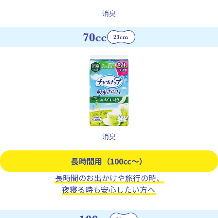
消臭
消臭
長時間用（100cc～）
長時間のお出かけや旅行の時、
夜寝る時も安心したい方へ