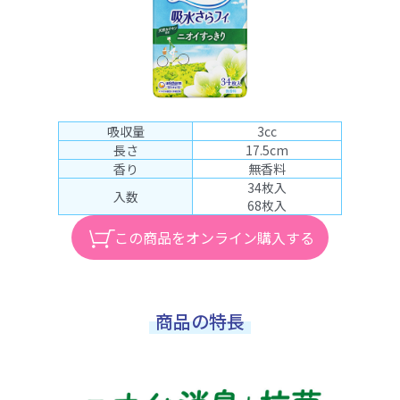
吸収量
3cc
長さ
17.5cm
香り
無香料
34枚入
入数
68枚入
この商品をオンライン購入する
商品の特長