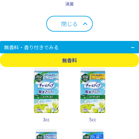
消臭
閉じる
無香料・香り付きでみる
無香料
3cc
5cc