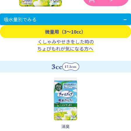
吸水量別でみる
微量用（3～10cc）
くしゃみやせきをした時の
ちょぴもれが気になる方へ
消臭