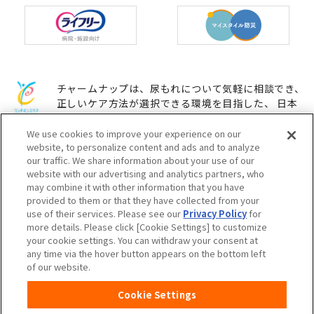
チャームナップは、尿もれについて気軽に相談でき、
正しいケア方法が選択できる環境を目指した、 日本
コンチネンス協会のコンチネンスケアマーク普及活動
に参加しています。
We use cookies to improve your experience on our
website, to personalize content and ads and to analyze
our traffic. We share information about your use of our
website with our advertising and analytics partners, who
ユニ・チャームHOME
お問い合わせ
may combine it with other information that you have
provided to them or that they have collected from your
use of their services. Please see our
Privacy Policy
for
ウェブサイト利用規約
プライバシーポリシー
more details. Please click [Cookie Settings] to customize
your cookie settings. You can withdraw your consent at
any time via the hover button appears on the bottom left
公式アカウント コミュニティガ
障がいの表記について
of our website.
イドライン
Cookie Settings